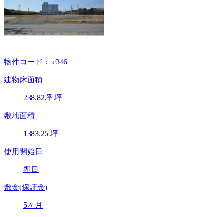
物件コード：
c346
建物床面積
238.82
坪
坪
敷地面積
1383.25
坪
使用開始日
即日
敷金(保証金)
5ヶ月