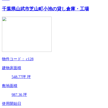
千葉県山武市芝山町小池の貸し倉庫・工場
物件コード：
c128
建物床面積
548.77
坪
坪
敷地面積
987.36
坪
使用開始日