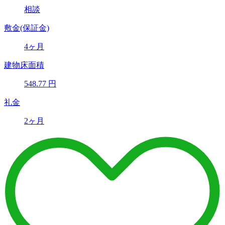
相談
敷金(保証金)
4ヶ月
建物床面積
548.77
円
礼金
2ヶ月