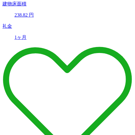
建物床面積
238.82
円
礼金
1ヶ月