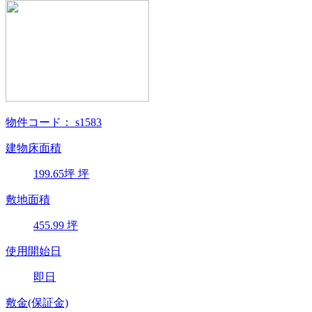
物件コード：
s1583
建物床面積
199.65
坪
坪
敷地面積
455.99
坪
使用開始日
即日
敷金(保証金)