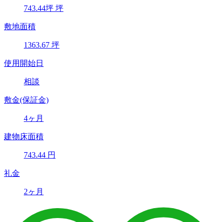
743.44
坪
坪
敷地面積
1363.67
坪
使用開始日
相談
敷金(保証金)
4ヶ月
建物床面積
743.44
円
礼金
2ヶ月