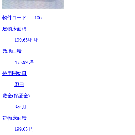
物件コード：
s106
建物床面積
199.65
坪
坪
敷地面積
455.99
坪
使用開始日
即日
敷金(保証金)
3ヶ月
建物床面積
199.65
円