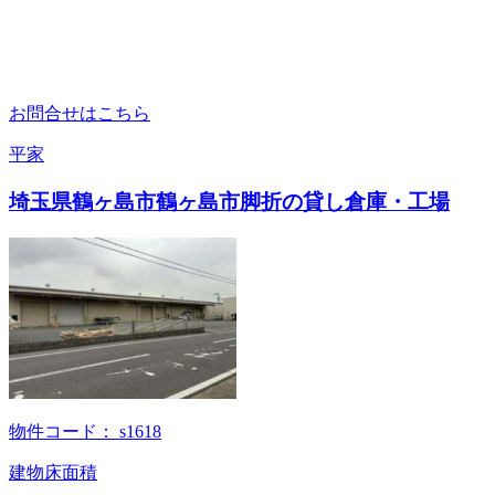
お問合せはこちら
平家
埼玉県鶴ヶ島市鶴ヶ島市脚折の貸し倉庫・工場
物件コード：
s1618
建物床面積