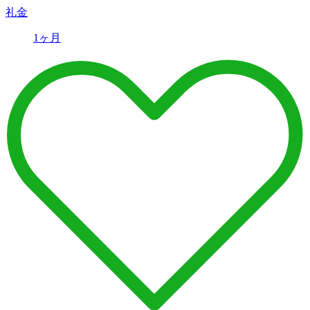
礼金
1ヶ月