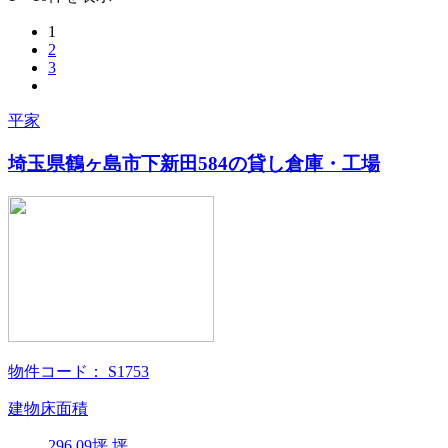
1
2
3
平家
埼玉県鶴ヶ島市下新田584の貸し倉庫・工場
物件コード：
S1753
建物床面積
296.09
坪
坪