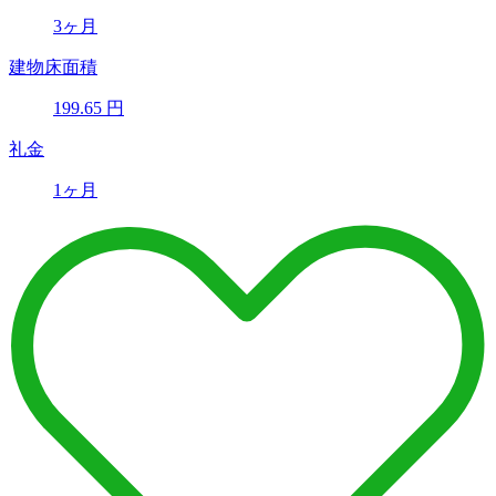
3ヶ月
建物床面積
199.65
円
礼金
1ヶ月