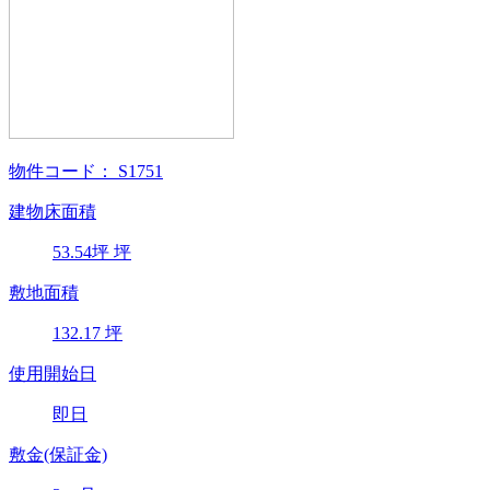
物件コード：
S1751
建物床面積
53.54
坪
坪
敷地面積
132.17
坪
使用開始日
即日
敷金(保証金)