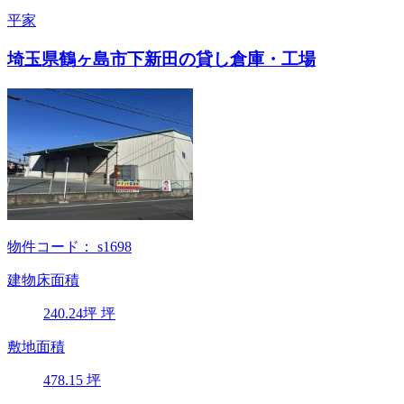
平家
埼玉県鶴ヶ島市下新田の貸し倉庫・工場
物件コード：
s1698
建物床面積
240.24
坪
坪
敷地面積
478.15
坪