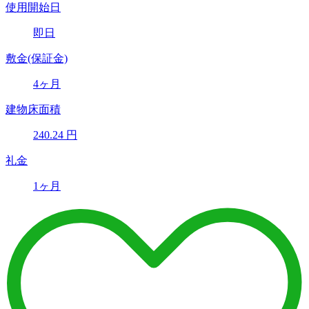
使用開始日
即日
敷金(保証金)
4ヶ月
建物床面積
240.24
円
礼金
1ヶ月