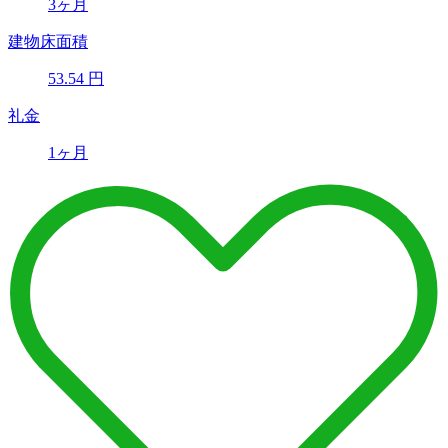
3ヶ月
建物床面積
53.54
円
礼金
1ヶ月