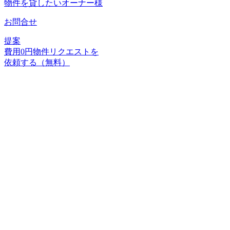
物件を貸したいオーナー様
お問合せ
提案
費用
0
円
物件リクエストを
依頼する（無料）