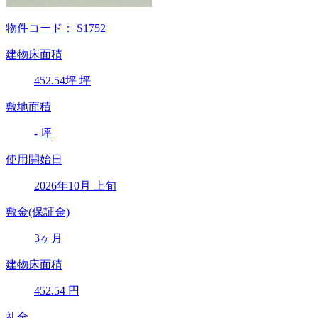
物件コード：
S1752
建物床面積
452.54
坪
坪
敷地面積
-
坪
使用開始日
2026年10月 上旬
敷金(保証金)
3ヶ月
建物床面積
452.54
円
礼金