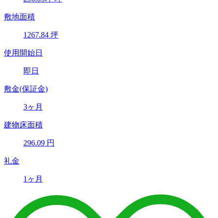
敷地面積
1267.84
坪
使用開始日
即日
敷金(保証金)
3ヶ月
建物床面積
296.09
円
礼金
1ヶ月