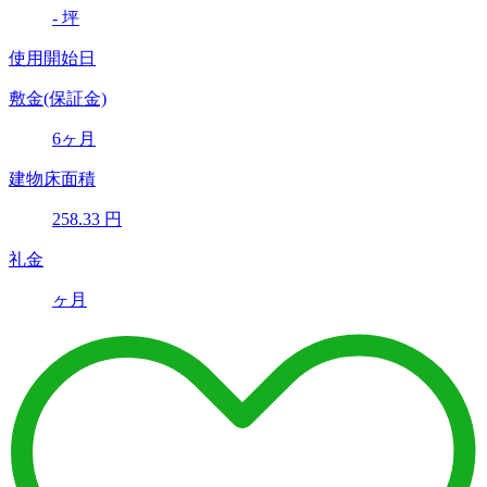
-
坪
使用開始日
敷金(保証金)
6ヶ月
建物床面積
258.33
円
礼金
ヶ月