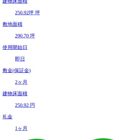
建物床面積
250.92
坪
坪
敷地面積
290.70
坪
使用開始日
即日
敷金(保証金)
2ヶ月
建物床面積
250.92
円
礼金
1ヶ月