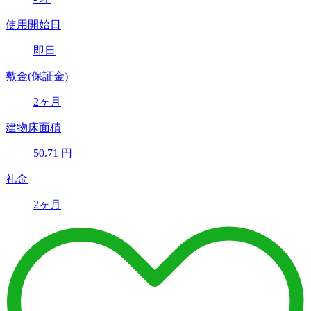
使用開始日
即日
敷金(保証金)
2ヶ月
建物床面積
50.71
円
礼金
2ヶ月