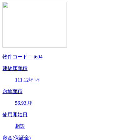
物件コード：
t694
建物床面積
111.12
坪
坪
敷地面積
56.93
坪
使用開始日
相談
敷金(保証金)