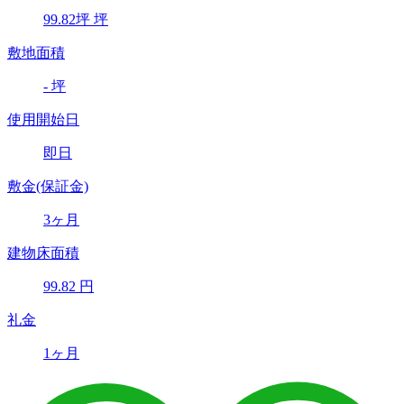
99.82
坪
坪
敷地面積
-
坪
使用開始日
即日
敷金(保証金)
3ヶ月
建物床面積
99.82
円
礼金
1ヶ月