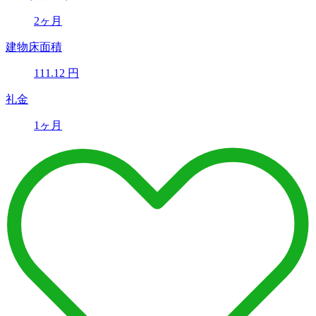
2ヶ月
建物床面積
111.12
円
礼金
1ヶ月