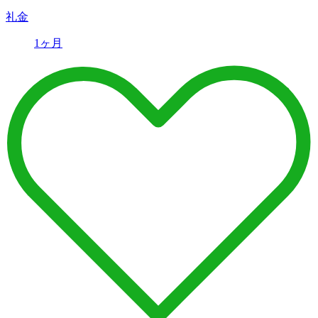
礼金
1ヶ月