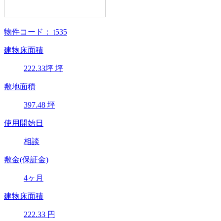
物件コード：
t535
建物床面積
222.33
坪
坪
敷地面積
397.48
坪
使用開始日
相談
敷金(保証金)
4ヶ月
建物床面積
222.33
円